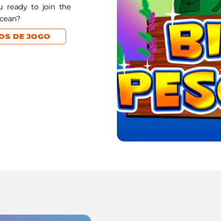
 ready to join the 
ocean?
OS DE JOGO