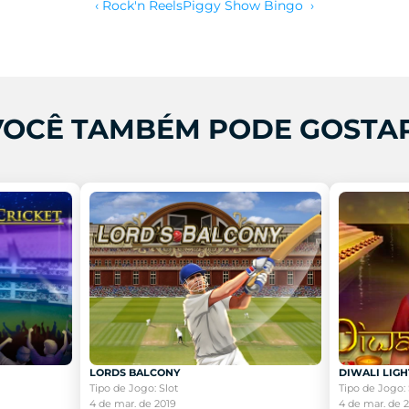
‹ Rock'n Reels
Piggy Show Bingo  ›
VOCÊ TAMBÉM PODE GOSTAR
LORDS BALCONY
DIWALI LIGH
Tipo de Jogo: Slot
Tipo de Jogo: 
4 de mar. de 2019
4 de mar. de 