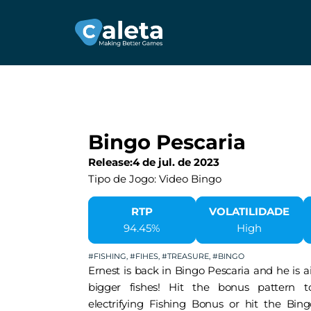
Bingo Pescaria
Release:
4 de jul. de 2023
Tipo de Jogo: Video Bingo
RTP
VOLATILIDADE
94.45%
High
#FISHING, #FIHES, #TREASURE, #BINGO
Ernest is back in Bingo Pescaria and he is a
bigger fishes! Hit the bonus pattern 
electrifying Fishing Bonus or hit the Bing