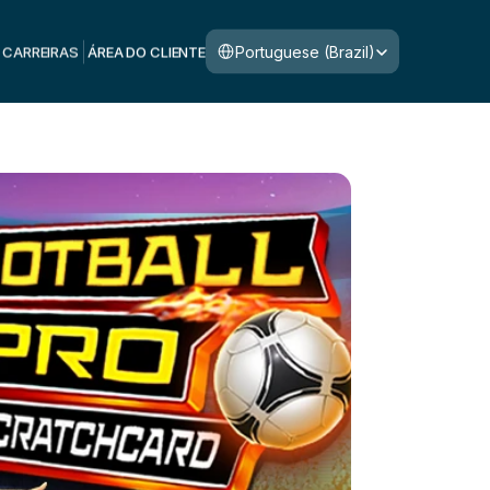
Select Language
Portuguese (Brazil)
CARREIRAS
ÁREA DO CLIENTE