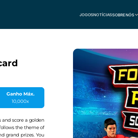
JOGOS
NOTÍCIAS
SOBRE NÓS
card
Ganho Máx.
10,000x
s and score a golden 
follows the theme of 
nd grand prizes. You 