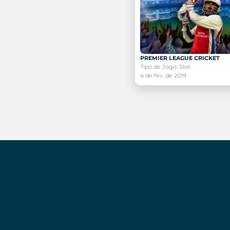
PREMIER LEAGUE CRICKET
Tipo de Jogo: Slot
4 de fev. de 2019