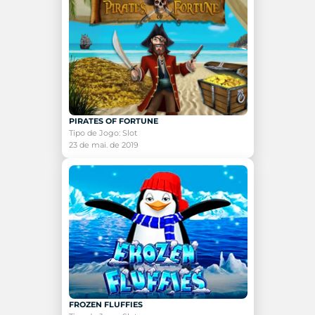
PIRATES OF FORTUNE
Tipo de Jogo: Slot
23 de mai. de 2019
FROZEN FLUFFIES