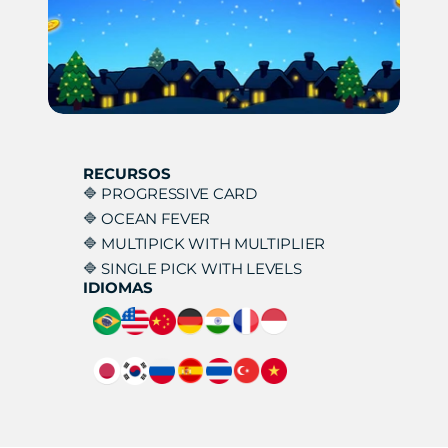
RECURSOS
🔷 PROGRESSIVE CARD
🔷 OCEAN FEVER
🔷 MULTIPICK WITH MULTIPLIER
🔷 SINGLE PICK WITH LEVELS
IDIOMAS