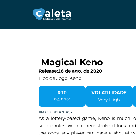
 Magical Keno
Release:
26 de ago. de 2020
Tipo de Jogo: Keno
RTP
VOLATILIDADE
94.87%
Very High
#MAGIC, #FANTASY
As a lottery-based game, Keno is much lov
simple rules. With a mere stroke of luck and 
the odds, any player can have a shot at w