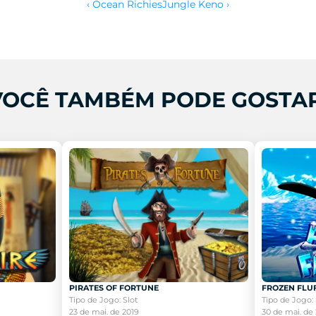
‹ Ocean Richies
Jungle Keno ›
VOCÊ TAMBÉM PODE GOSTAR
PIRATES OF FORTUNE
FROZEN FLUF
Tipo de Jogo: Slot
Tipo de Jogo: 
23 de mai. de 2019
30 de mai. de