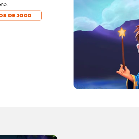
eno.
OS DE JOGO