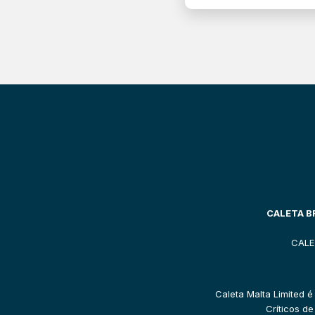
CALETA BR
CALE
Caleta Malta Limited é
Críticos d