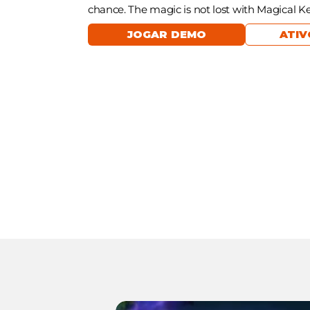
chance. The magic is not lost with Magical K
JOGAR DEMO
ATIV