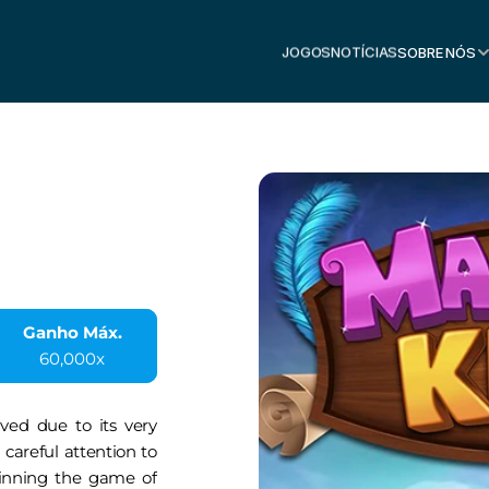
JOGOS
NOTÍCIAS
SOBRE NÓS
Ganho Máx.
60,000x
ed due to its very 
careful attention to 
inning the game of 