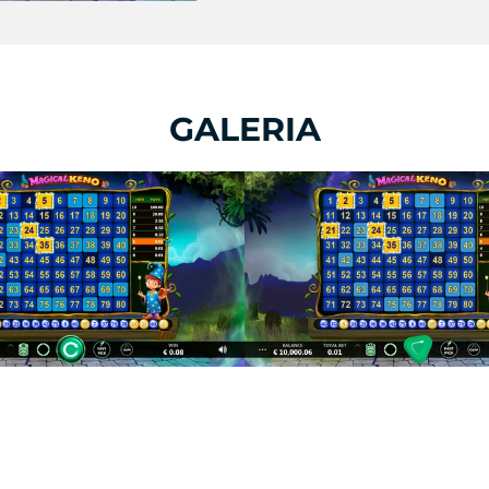
GALERIA