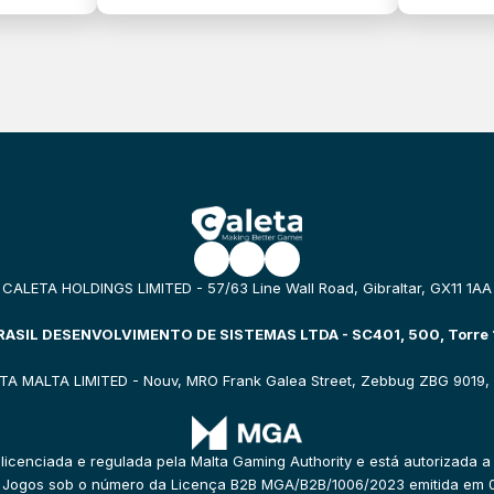
CALETA HOLDINGS LIMITED - 57/63 Line Wall Road, Gibraltar, GX11 1AA
ASIL DESENVOLVIMENTO DE SISTEMAS LTDA - SC401, 500, Torre 1
TA MALTA LIMITED - Nouv, MRO Frank Galea Street, Zebbug ZBG 9019, 
 licenciada e regulada pela Malta Gaming Authority e está autorizada a
e Jogos sob o número da Licença B2B MGA/B2B/1006/2023 emitida em 