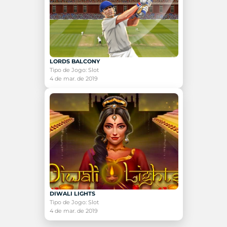
LORDS BALCONY
Tipo de Jogo: Slot
4 de mar. de 2019
DIWALI LIGHTS
Tipo de Jogo: Slot
4 de mar. de 2019