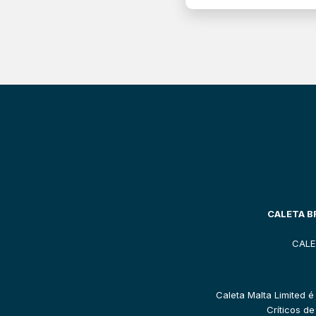
CALETA BR
CALE
Caleta Malta Limited é
Críticos d