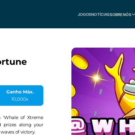
JOGOS
NOTÍCIAS
SOBRE NÓS
rtune 
Ganho Máx.
10,000x
h 'Whale of Xtreme 
 prizes along your 
waves of victory.