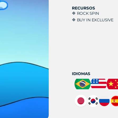
RECURSOS
🔷 ROCK SPIN 
🔷 BUY IN EXCLUSIVE
IDIOMAS