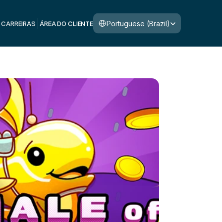
Select Language
Portuguese (Brazil)
CARREIRAS
ÁREA DO CLIENTE