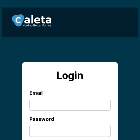
NOTÍCIAS
CARREIRAS
JOGOS
ÁREA DO CLIENTE
Select Language
Login
Portuguese (Brazil)
Email
Password