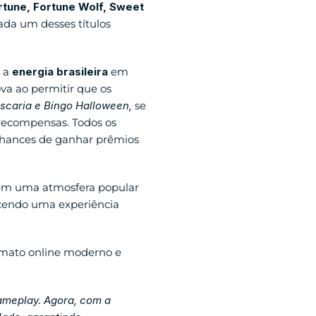
tune, Fortune Wolf, Sweet 
da um desses títulos 
 a 
energia brasileira
 em 
ova ao permitir que os 
scaria e Bingo Halloween,
 se 
destacam pela alta volatilidade, ideal para jogadores que gostam de emoção e grandes recompensas. Todos os 
chances de ganhar prêmios 
em uma atmosfera popular 
cendo uma experiência 
rmato online moderno e 
ameplay. Agora, com a 