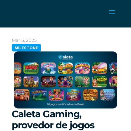
NEWS
CAREERS
Mar 6, 2025
GAMES
MILESTONE
CLIENT AREA
Select Language
English
Caleta Gaming, 
provedor de jogos 