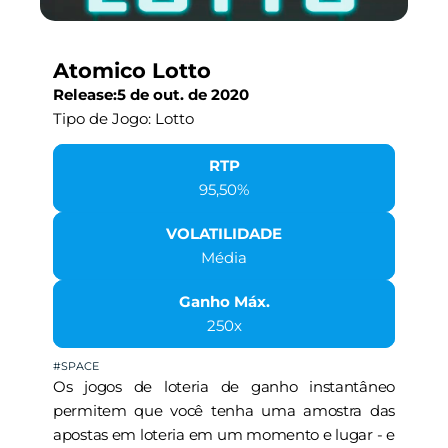
Atomico Lotto
Release:
5 de out. de 2020
Tipo de Jogo: Lotto
RTP
95,50%
VOLATILIDADE
Média
Ganho Máx.
250x
#SPACE
Os jogos de loteria de ganho instantâneo 
permitem que você tenha uma amostra das 
apostas em loteria em um momento e lugar - e 