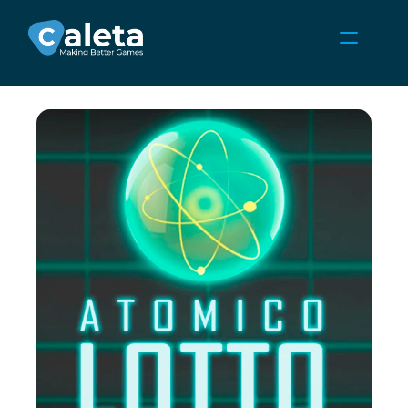
NOTÍCIAS
CARREIRAS
JOGOS
ÁREA DO CLIENTE
Select Language
Portuguese (Brazil)