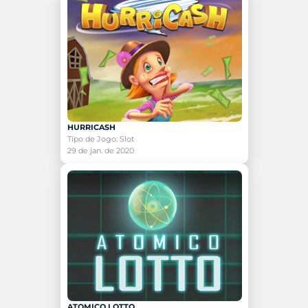
HURRICASH
Tipo de Jogo: Slot
29 de jan. de 2020
ATOMICO LOTTO