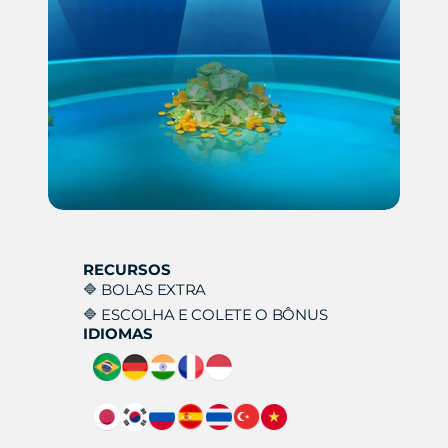
RECURSOS
🔷 BOLAS EXTRA
🔷 ESCOLHA E COLETE O BÔNUS
IDIOMAS