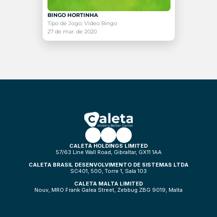
BINGO HORTINHA
Tipo de Jogo: Video Bingo
27 de mar. de 2020
CALETA HOLDINGS LIMITED
57/63 Line Wall Road, Gibraltar, GX11 1AA
CALETA BRASIL DESENVOLVIMENTO DE SISTEMAS LTDA
SC401, 500, Torre 1, Sala 103
CALETA MALTA LIMITED
Nouv, MRO Frank Galea Street, Zebbug ZBG 9019, Malta