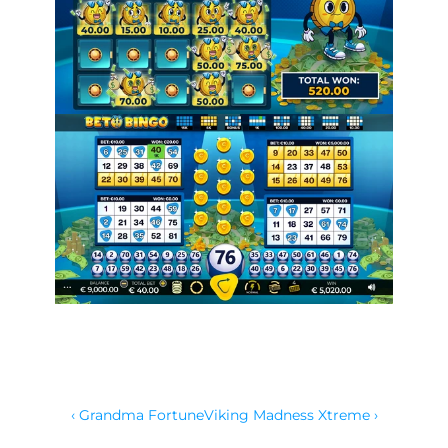
‹ Grandma Fortune
Viking Madness Xtreme ›