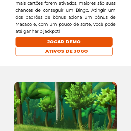
mais cartões forem ativados, maiores são suas 
chances de conseguir um Bingo. Atingir um 
dos padrões de bônus aciona um bônus de 
Macaco e, com um pouco de sorte, você pode 
até ganhar o jackpot!
JOGAR DEMO
ATIVOS DE JOGO