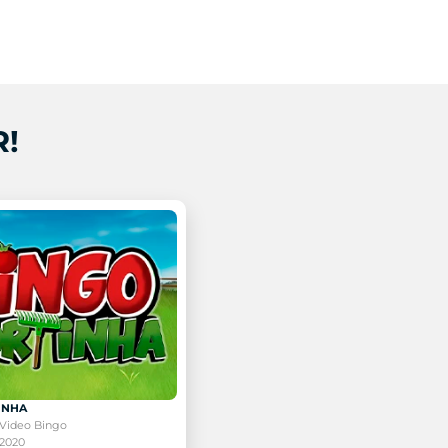
!
INHA
 Video Bingo
 2020