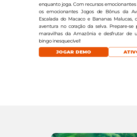
enquanto joga. Com recursos emocionantes c
os emocionantes Jogos de Bônus da Ave
Escalada do Macaco e Bananas Malucas, 
aventura no coração da selva. Prepare-se p
maravilhas da Amazônia e desfrutar de u
bingo inesquecível!
JOGAR DEMO
ATIV