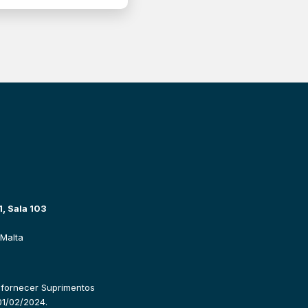
, Sala 103
Malta
 fornecer Suprimentos 
01/02/2024.