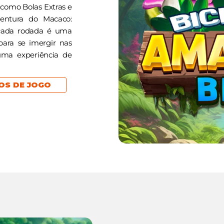
omo Bolas Extras e 
ntura do Macaco: 
cada rodada é uma 
ara se imergir nas 
ma experiência de 
OS DE JOGO