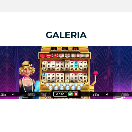
GALERIA