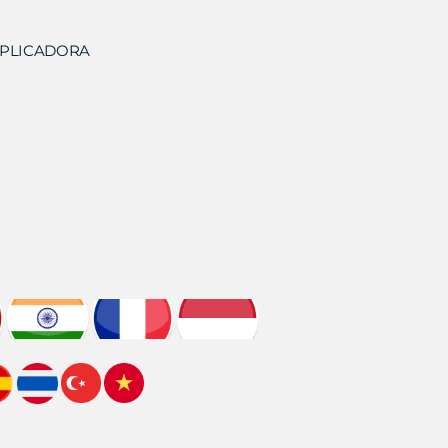
IPLICADORA