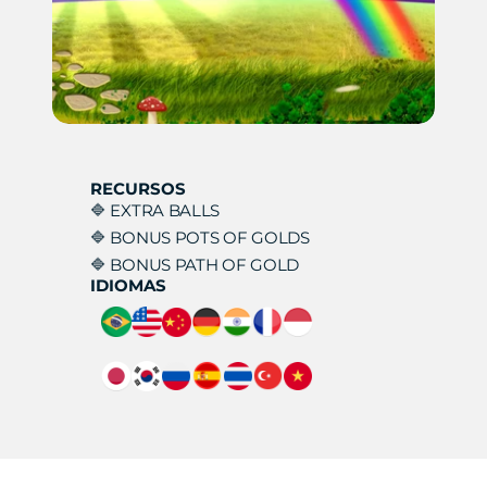
RECURSOS
🔷 EXTRA BALLS 
🔷 BONUS POTS OF GOLDS 
🔷 BONUS PATH OF GOLD
IDIOMAS