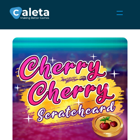
NOTÍCIAS
CARREIRAS
JOGOS
ÁREA DO CLIENTE
Select Language
Portuguese (Brazil)