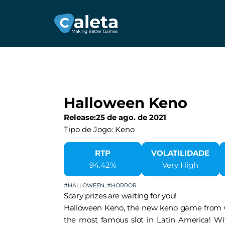
Halloween Keno
Release:
25 de ago. de 2021
Tipo de Jogo: Keno
RTP
VOLATILIDADE
94.42%
Very High
#HALLOWEEN, #HORROR
Scary prizes are waiting for you!
Halloween Keno, the new keno game from Cal
the most famous slot in Latin America! Wit