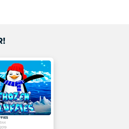
!
FIES
Slot
 2019