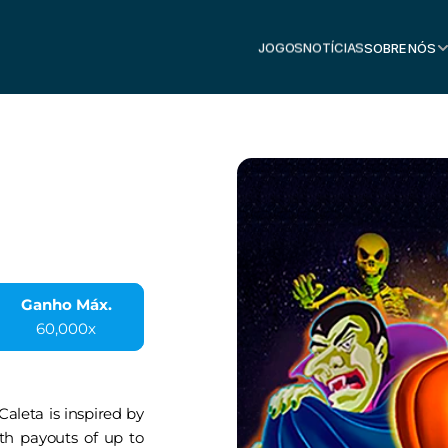
JOGOS
NOTÍCIAS
SOBRE NÓS
Ganho Máx.
60,000x
eta is inspired by 
h payouts of up to 