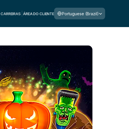
Select Language
Portuguese (Brazil)
CARREIRAS
ÁREA DO CLIENTE