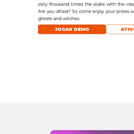
sixty thousand times the stake with the clas
Are you afraid? So come enjoy your prizes wi
ghosts and witches
JOGAR DEMO
ATIV