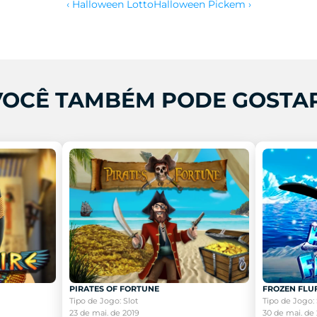
‹ Halloween Lotto
Halloween Pickem ›
VOCÊ TAMBÉM PODE GOSTAR
PIRATES OF FORTUNE
FROZEN FLUF
Tipo de Jogo: Slot
Tipo de Jogo: 
23 de mai. de 2019
30 de mai. de