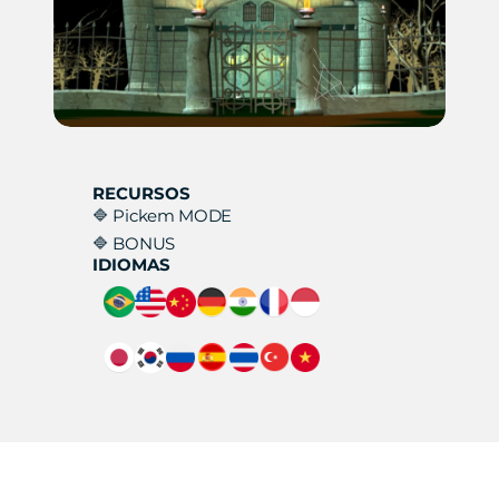
RECURSOS
🔷 Pickem MODE
🔷 BONUS
IDIOMAS