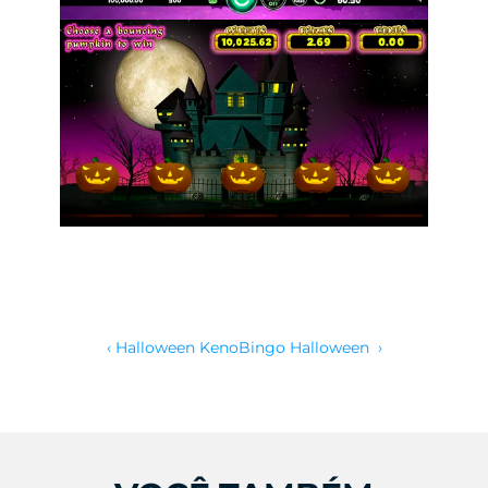
‹ Halloween Keno
Bingo Halloween  ›