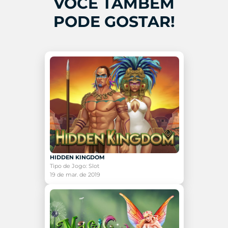
VOCÊ TAMBÉM
PODE GOSTAR!
HIDDEN KINGDOM
Tipo de Jogo: Slot
19 de mar. de 2019