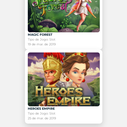
MAGIC FOREST
Tipo de Jogo: Slot
19 de mar. de 2019
HEROES EMPIRE
Tipo de Jogo: Slot
25 de mar. de 2019