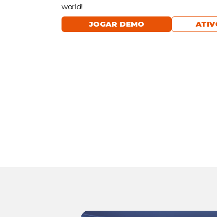
world!
JOGAR DEMO
ATIV