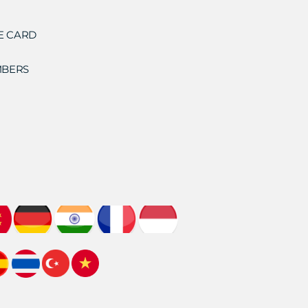
E CARD
MBERS 