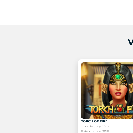
TORCH OF FIRE
Tipo de Jogo: Slot
9 de mar. de 2019