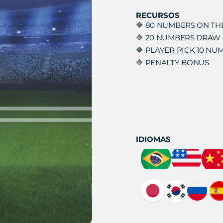
RECURSOS
🔷 80 NUMBERS ON TH
🔷 20 NUMBERS DRAW 
🔷 PLAYER PICK 10 NU
🔷 PENALTY BONUS
IDIOMAS