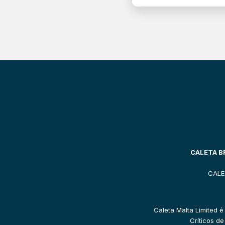
CALETA BR
CALE
Caleta Malta Limited é
Críticos d