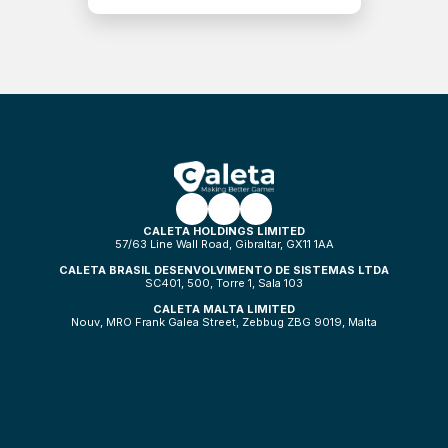
CALETA HOLDINGS LIMITED
57/63 Line Wall Road, Gibraltar, GX11 1AA
CALETA BRASIL DESENVOLVIMENTO DE SISTEMAS LTDA
SC401, 500, Torre 1, Sala 103
CALETA MALTA LIMITED
Nouv, MRO Frank Galea Street, Zebbug ZBG 9019, Malta