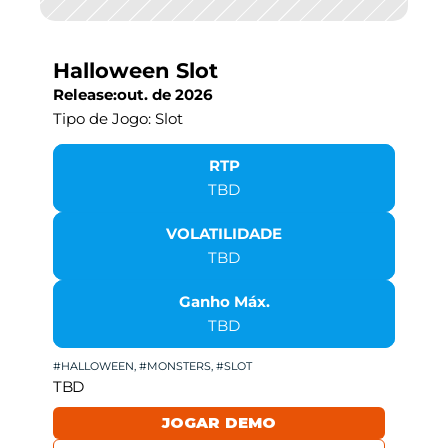
Halloween Slot
Release:
out. de 2026
Tipo de Jogo: Slot
RTP
TBD
VOLATILIDADE
TBD
Ganho Máx.
TBD
#HALLOWEEN, #MONSTERS, #SLOT
TBD
JOGAR DEMO