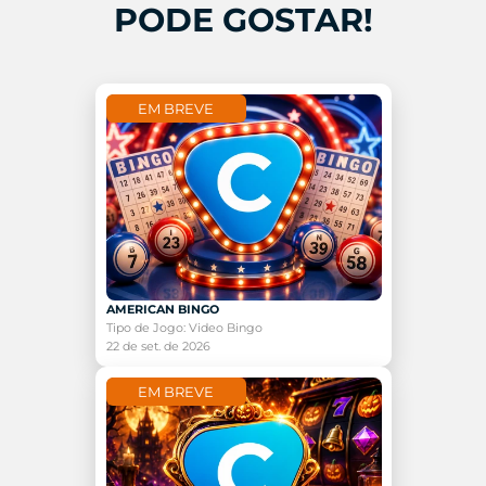
PODE GOSTAR!
EM BREVE
AMERICAN BINGO
Tipo de Jogo: Video Bingo
22 de set. de 2026
EM BREVE