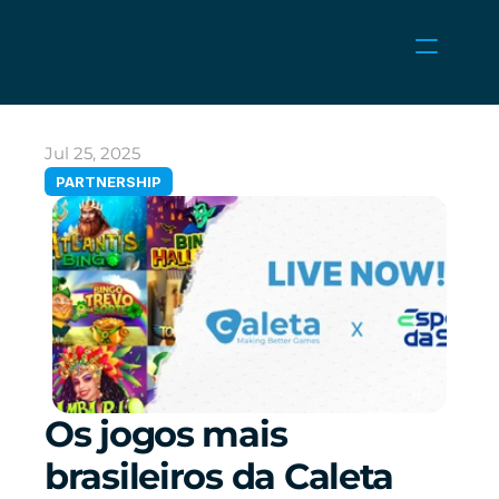
NEWS
CAREERS
Jul 25, 2025
GAMES
PARTNERSHIP
CLIENT AREA
Select Language
English
Os jogos mais 
brasileiros da Caleta 